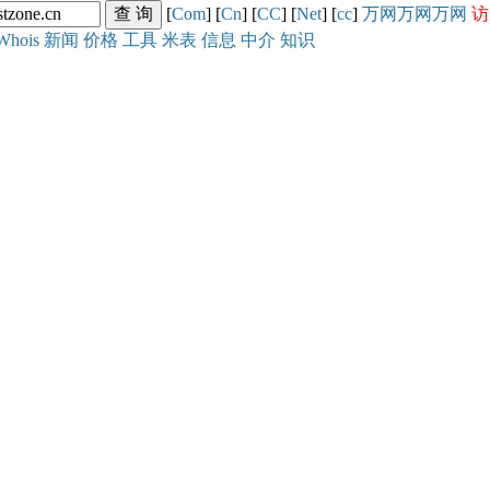
[
Com
] [
Cn
] [
CC
] [
Net
] [
cc
]
万网
万网
万网
访
Whois
新闻
价格
工具
米表
信息
中介
知识