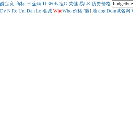
醒
定
竞
商
标
评
企
聘
D
360
B
搜
G
关健
易
LK
历史
价格
Dy
N
Re
Uni
Dan
Lo
名城
Who
Who
价格
[
微
]
墙
dog
Dom域名网