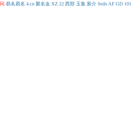
问
易名
易
名
4.cn
聚名
金
XZ
22
西部
玉
集
新
介
Se
do
AF
GD
101