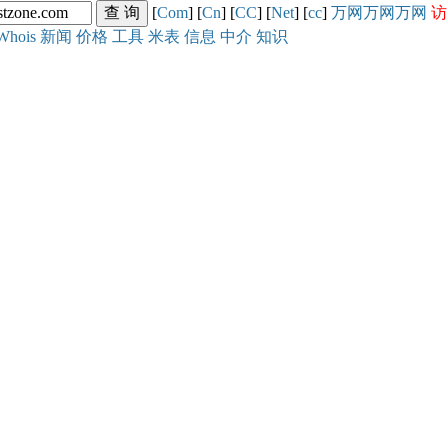
[
Com
] [
Cn
] [
CC
] [
Net
] [
cc
]
万网
万网
万网
访
Whois
新闻
价格
工具
米表
信息
中介
知识