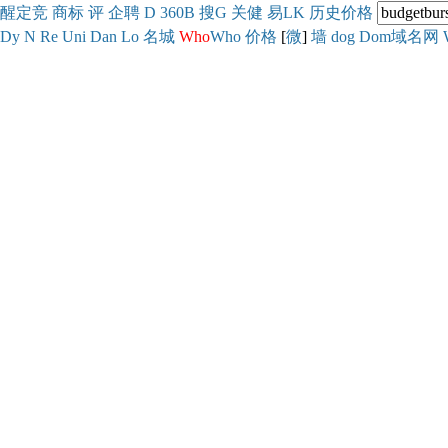
醒
定
竞
商
标
评
企
聘
D
360
B
搜
G
关健
易
LK
历史
价格
Dy
N
Re
Uni
Dan
Lo
名城
Who
Who
价格
[
微
]
墙
dog
Dom域名网