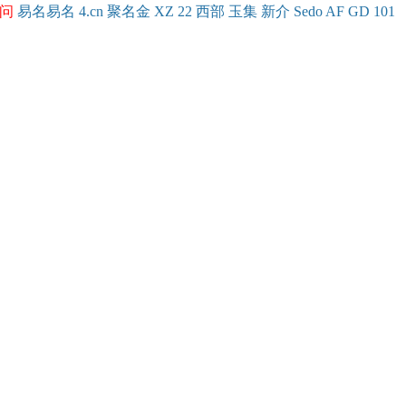
问
易名
易
名
4.cn
聚名
金
XZ
22
西部
玉
集
新
介
Se
do
AF
GD
101