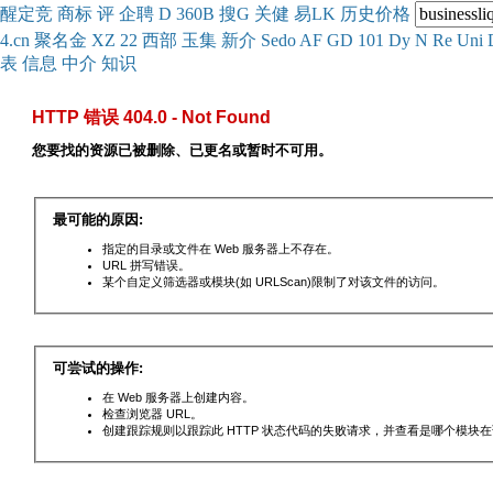
醒
定
竞
商
标
评
企
聘
D
360
B
搜
G
关健
易
LK
历史
价格
4.cn
聚名
金
XZ
22
西部
玉
集
新
介
Se
do
AF
GD
101
Dy
N
Re
Uni
表
信息
中介
知识