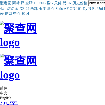
醒
定
竞
商
标
评
企
聘
D
360
B
搜
G
关健
易
LK
历史
价格
4.cn
聚名
金
XZ
22
西部
玉
集
新
介
Se
do
AF
GD
101
Dy
N
Re
Uni
表
信息
中介
知识