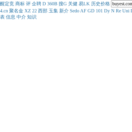
醒
定
竞
商
标
评
企
聘
D
360
B
搜
G
关健
易
LK
历史
价格
4.cn
聚名
金
XZ
22
西部
玉
集
新
介
Se
do
AF
GD
101
Dy
N
Re
Uni
表
信息
中介
知识