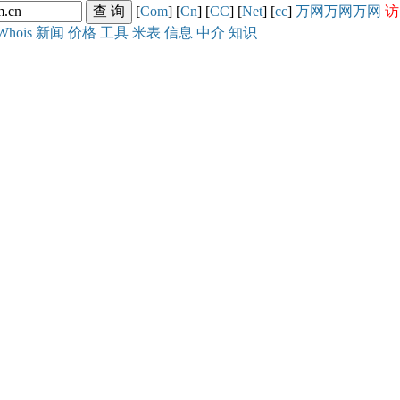
[
Com
] [
Cn
] [
CC
] [
Net
] [
cc
]
万网
万网
万网
访
Whois
新闻
价格
工具
米表
信息
中介
知识