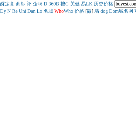
醒
定
竞
商
标
评
企
聘
D
360
B
搜
G
关健
易
LK
历史
价格
Dy
N
Re
Uni
Dan
Lo
名城
Who
Who
价格
[
微
]
墙
dog
Dom域名网