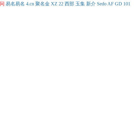
问
易名
易
名
4.cn
聚名
金
XZ
22
西部
玉
集
新
介
Se
do
AF
GD
101