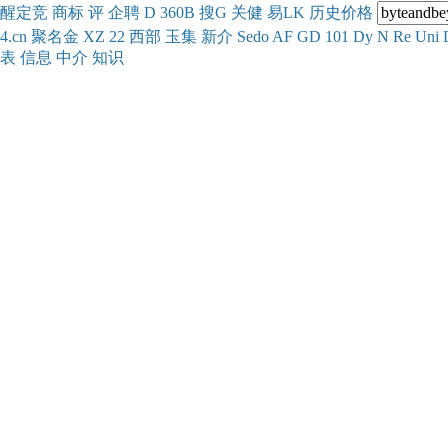
醒
定
竞
商
标
评
企
聘
D
360
B
搜
G
关健
易
LK
历史
价格
4.cn
聚名
金
XZ
22
西部
玉
集
新
介
Se
do
AF
GD
101
Dy
N
Re
Uni
表
信息
中介
知识