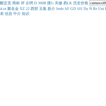
醒
定
竞
商
标
评
企
聘
D
360
B
搜
G
关健
易
LK
历史
价格
4.cn
聚名
金
XZ
22
西部
玉
集
新
介
Se
do
AF
GD
101
Dy
N
Re
Uni
表
信息
中介
知识