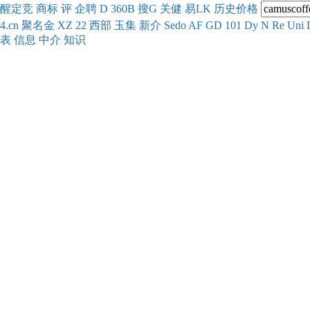
醒
定
竞
商
标
评
企
聘
D
360
B
搜
G
关健
易
LK
历史
价格
4.cn
聚名
金
XZ
22
西部
玉
集
新
介
Se
do
AF
GD
101
Dy
N
Re
Uni
表
信息
中介
知识