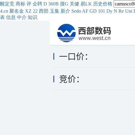
醒
定
竞
商
标
评
企
聘
D
360
B
搜
G
关健
易
LK
历史
价格
4.cn
聚名
金
XZ
22
西部
玉
集
新
介
Se
do
AF
GD
101
Dy
N
Re
Uni
表
信息
中介
知识