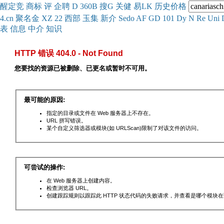
醒
定
竞
商
标
评
企
聘
D
360
B
搜
G
关健
易
LK
历史
价格
4.cn
聚名
金
XZ
22
西部
玉
集
新
介
Se
do
AF
GD
101
Dy
N
Re
Uni
表
信息
中介
知识