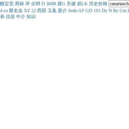
醒
定
竞
商
标
评
企
聘
D
360
B
搜
G
关健
易
LK
历史
价格
4.cn
聚名
金
XZ
22
西部
玉
集
新
介
Se
do
AF
GD
101
Dy
N
Re
Uni
表
信息
中介
知识