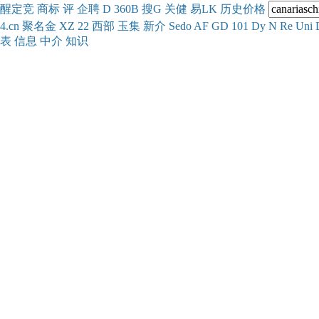
醒
定
竞
商
标
评
企
聘
D
360
B
搜
G
关健
易
LK
历史
价格
4.cn
聚名
金
XZ
22
西部
玉
集
新
介
Se
do
AF
GD
101
Dy
N
Re
Uni
表
信息
中介
知识