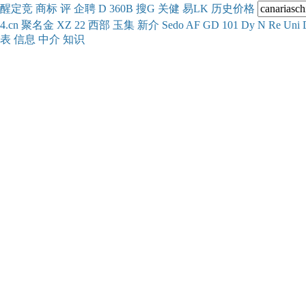
醒
定
竞
商
标
评
企
聘
D
360
B
搜
G
关健
易
LK
历史
价格
4.cn
聚名
金
XZ
22
西部
玉
集
新
介
Se
do
AF
GD
101
Dy
N
Re
Uni
表
信息
中介
知识