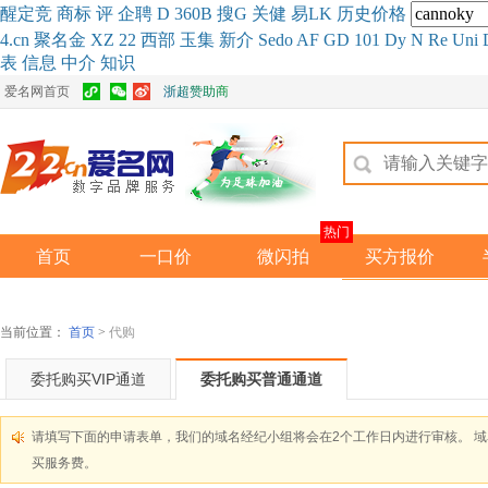
醒
定
竞
商
标
评
企
聘
D
360
B
搜
G
关健
易
LK
历史
价格
4.cn
聚名
金
XZ
22
西部
玉
集
新
介
Se
do
AF
GD
101
Dy
N
Re
Uni
表
信息
中介
知识