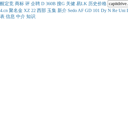
醒
定
竞
商
标
评
企
聘
D
360
B
搜
G
关健
易
LK
历史
价格
4.cn
聚名
金
XZ
22
西部
玉
集
新
介
Se
do
AF
GD
101
Dy
N
Re
Uni
表
信息
中介
知识