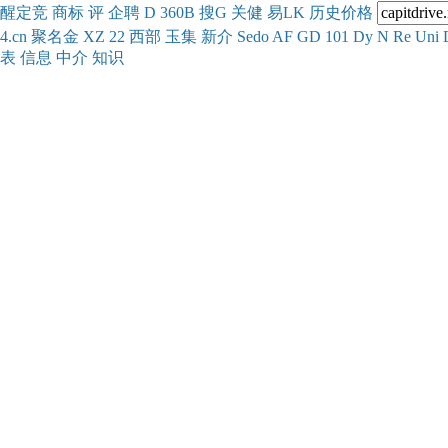
醒
定
竞
商
标
评
企
聘
D
360
B
搜
G
关健
易
LK
历史
价格
4.cn
聚名
金
XZ
22
西部
玉
集
新
介
Se
do
AF
GD
101
Dy
N
Re
Uni
表
信息
中介
知识