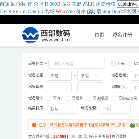
醒
定
竞
商
标
评
企
聘
D
360
B
搜
G
关健
易
LK
历史
价格
Dy
N
Re
Uni
Dan
Lo
名城
Who
Who
价格
[
微
]
墙
dog
Dom域名网