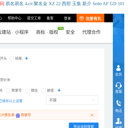
问
易名
易
名
4.cn
聚名
金
XZ
22
西部
玉
集
新
介
Se
do
AF
GD
101