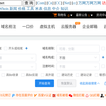
[
Com
] [
Cn
] [
CC
] [
Net
] [
cc
]
万网
万网
万网
访
Whois
新闻
价格
工具
米表
信息
中介
知识