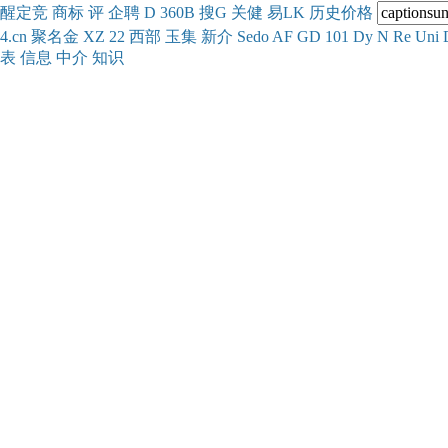
醒
定
竞
商
标
评
企
聘
D
360
B
搜
G
关健
易
LK
历史
价格
4.cn
聚名
金
XZ
22
西部
玉
集
新
介
Se
do
AF
GD
101
Dy
N
Re
Uni
表
信息
中介
知识