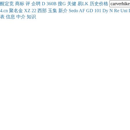
醒
定
竞
商
标
评
企
聘
D
360
B
搜
G
关健
易
LK
历史
价格
4.cn
聚名
金
XZ
22
西部
玉
集
新
介
Se
do
AF
GD
101
Dy
N
Re
Uni
表
信息
中介
知识