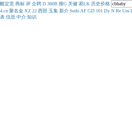
醒
定
竞
商
标
评
企
聘
D
360
B
搜
G
关健
易
LK
历史
价格
4.cn
聚名
金
XZ
22
西部
玉
集
新
介
Se
do
AF
GD
101
Dy
N
Re
Uni
表
信息
中介
知识