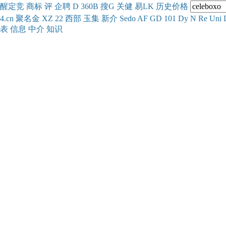
醒
定
竞
商
标
评
企
聘
D
360
B
搜
G
关健
易
LK
历史
价格
4.cn
聚名
金
XZ
22
西部
玉
集
新
介
Se
do
AF
GD
101
Dy
N
Re
Uni
表
信息
中介
知识