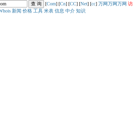
[
Com
] [
Cn
] [
CC
] [
Net
] [
cc
]
万网
万网
万网
访
Whois
新闻
价格
工具
米表
信息
中介
知识