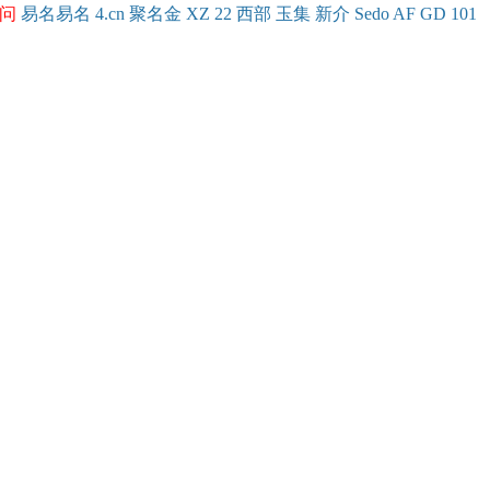
问
易名
易
名
4.cn
聚名
金
XZ
22
西部
玉
集
新
介
Se
do
AF
GD
101