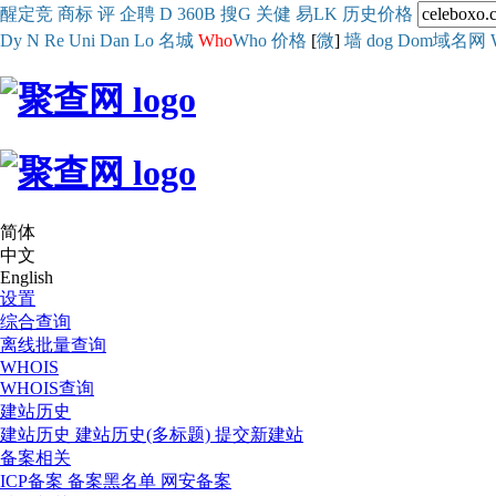
醒
定
竞
商
标
评
企
聘
D
360
B
搜
G
关健
易
LK
历史
价格
Dy
N
Re
Uni
Dan
Lo
名城
Who
Who
价格
[
微
]
墙
dog
Dom域名网