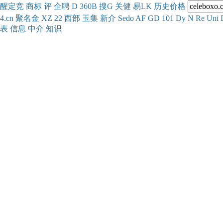
醒
定
竞
商
标
评
企
聘
D
360
B
搜
G
关健
易
LK
历史
价格
4.cn
聚名
金
XZ
22
西部
玉
集
新
介
Se
do
AF
GD
101
Dy
N
Re
Uni
表
信息
中介
知识