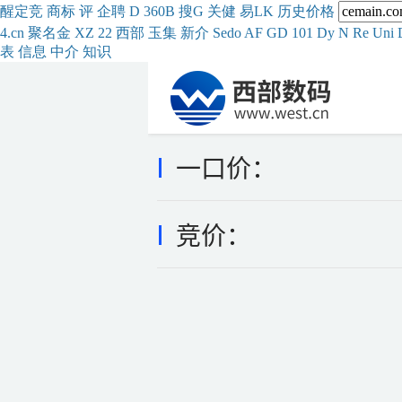
醒
定
竞
商
标
评
企
聘
D
360
B
搜
G
关健
易
LK
历史
价格
4.cn
聚名
金
XZ
22
西部
玉
集
新
介
Se
do
AF
GD
101
Dy
N
Re
Uni
表
信息
中介
知识