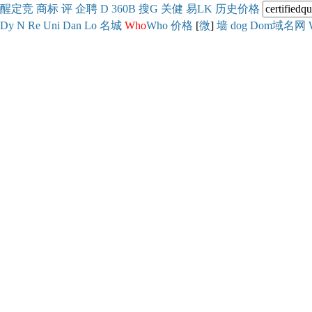
醒
定
竞
商
标
评
企
聘
D
360
B
搜
G
关健
易
LK
历史
价格
Dy
N
Re
Uni
Dan
Lo
名城
Who
Who
价格
[
微
]
墙
dog
Dom域名网