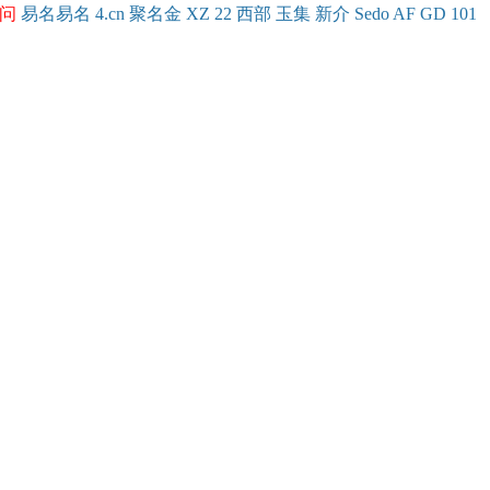
问
易名
易
名
4.cn
聚名
金
XZ
22
西部
玉
集
新
介
Se
do
AF
GD
101