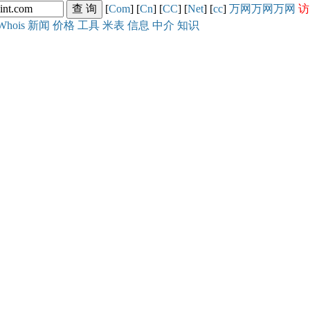
[
Com
] [
Cn
] [
CC
] [
Net
] [
cc
]
万网
万网
万网
访
Whois
新闻
价格
工具
米表
信息
中介
知识