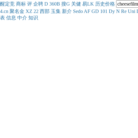
醒
定
竞
商
标
评
企
聘
D
360
B
搜
G
关健
易
LK
历史
价格
4.cn
聚名
金
XZ
22
西部
玉
集
新
介
Se
do
AF
GD
101
Dy
N
Re
Uni
表
信息
中介
知识