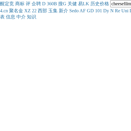
醒
定
竞
商
标
评
企
聘
D
360
B
搜
G
关健
易
LK
历史
价格
4.cn
聚名
金
XZ
22
西部
玉
集
新
介
Se
do
AF
GD
101
Dy
N
Re
Uni
表
信息
中介
知识