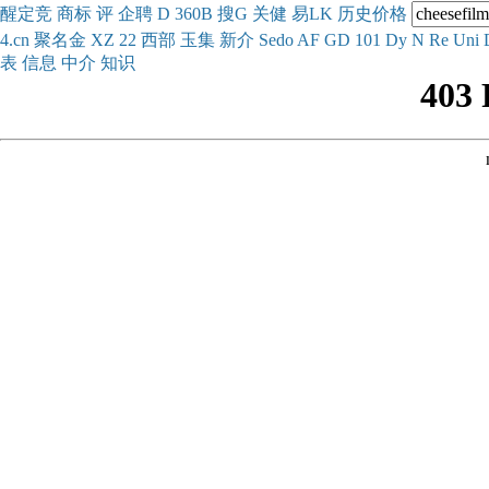
醒
定
竞
商
标
评
企
聘
D
360
B
搜
G
关健
易
LK
历史
价格
4.cn
聚名
金
XZ
22
西部
玉
集
新
介
Se
do
AF
GD
101
Dy
N
Re
Uni
表
信息
中介
知识