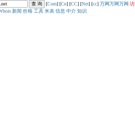
[
Com
] [
Cn
] [
CC
] [
Net
] [
cc
]
万网
万网
万网
访
Whois
新闻
价格
工具
米表
信息
中介
知识