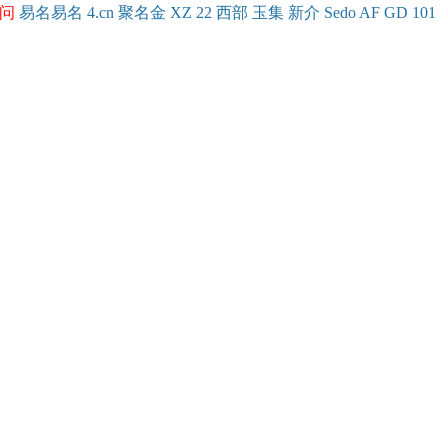
问
易名
易
名
4.cn
聚名
金
XZ
22
西部
玉
集
新
介
Se
do
AF
GD
101