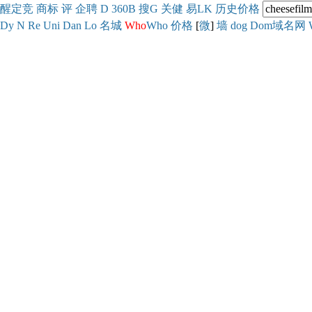
醒
定
竞
商
标
评
企
聘
D
360
B
搜
G
关健
易
LK
历史
价格
Dy
N
Re
Uni
Dan
Lo
名城
Who
Who
价格
[
微
]
墙
dog
Dom域名网