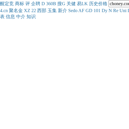
醒
定
竞
商
标
评
企
聘
D
360
B
搜
G
关健
易
LK
历史
价格
4.cn
聚名
金
XZ
22
西部
玉
集
新
介
Se
do
AF
GD
101
Dy
N
Re
Uni
表
信息
中介
知识