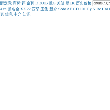
醒
定
竞
商
标
评
企
聘
D
360
B
搜
G
关健
易
LK
历史
价格
4.cn
聚名
金
XZ
22
西部
玉
集
新
介
Se
do
AF
GD
101
Dy
N
Re
Uni
表
信息
中介
知识