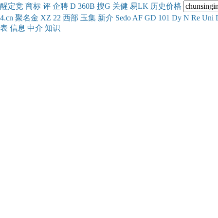
醒
定
竞
商
标
评
企
聘
D
360
B
搜
G
关健
易
LK
历史
价格
4.cn
聚名
金
XZ
22
西部
玉
集
新
介
Se
do
AF
GD
101
Dy
N
Re
Uni
表
信息
中介
知识