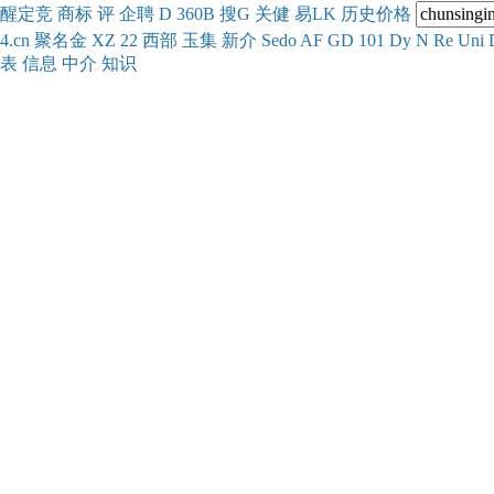
醒
定
竞
商
标
评
企
聘
D
360
B
搜
G
关健
易
LK
历史
价格
4.cn
聚名
金
XZ
22
西部
玉
集
新
介
Se
do
AF
GD
101
Dy
N
Re
Uni
表
信息
中介
知识