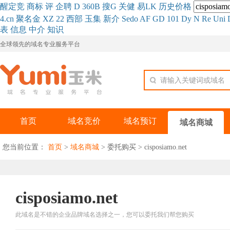
醒
定
竞
商
标
评
企
聘
D
360
B
搜
G
关健
易
LK
历史
价格
4.cn
聚名
金
XZ
22
西部
玉
集
新
介
Se
do
AF
GD
101
Dy
N
Re
Uni
表
信息
中介
知识