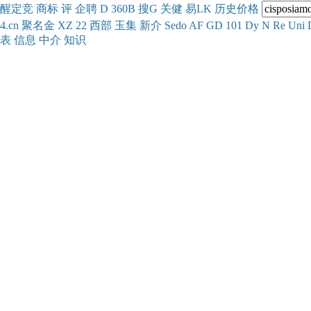
醒
定
竞
商
标
评
企
聘
D
360
B
搜
G
关健
易
LK
历史
价格
4.cn
聚名
金
XZ
22
西部
玉
集
新
介
Se
do
AF
GD
101
Dy
N
Re
Uni
表
信息
中介
知识