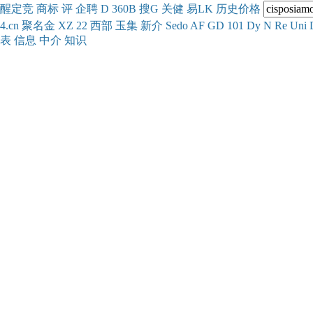
醒
定
竞
商
标
评
企
聘
D
360
B
搜
G
关健
易
LK
历史
价格
4.cn
聚名
金
XZ
22
西部
玉
集
新
介
Se
do
AF
GD
101
Dy
N
Re
Uni
表
信息
中介
知识