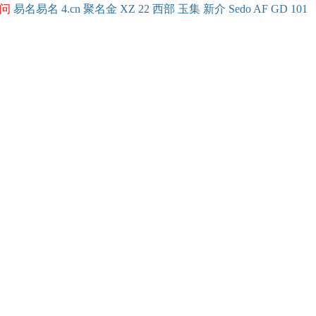
问
易名
易
名
4.cn
聚名
金
XZ
22
西部
玉
集
新
介
Se
do
AF
GD
101