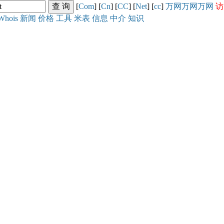
[
Com
] [
Cn
] [
CC
] [
Net
] [
cc
]
万网
万网
万网
访
Whois
新闻
价格
工具
米表
信息
中介
知识