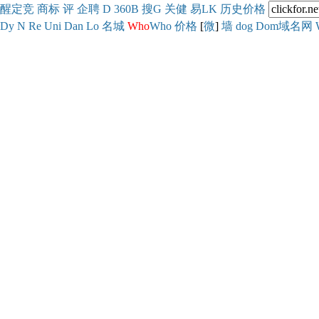
醒
定
竞
商
标
评
企
聘
D
360
B
搜
G
关健
易
LK
历史
价格
Dy
N
Re
Uni
Dan
Lo
名城
Who
Who
价格
[
微
]
墙
dog
Dom域名网