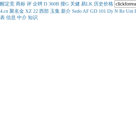
醒
定
竞
商
标
评
企
聘
D
360
B
搜
G
关健
易
LK
历史
价格
4.cn
聚名
金
XZ
22
西部
玉
集
新
介
Se
do
AF
GD
101
Dy
N
Re
Uni
表
信息
中介
知识