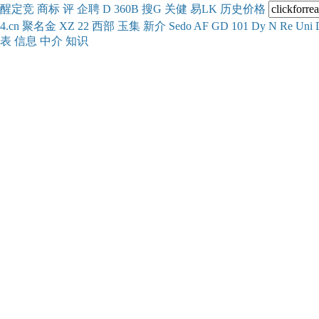
醒
定
竞
商
标
评
企
聘
D
360
B
搜
G
关健
易
LK
历史
价格
4.cn
聚名
金
XZ
22
西部
玉
集
新
介
Se
do
AF
GD
101
Dy
N
Re
Uni
表
信息
中介
知识