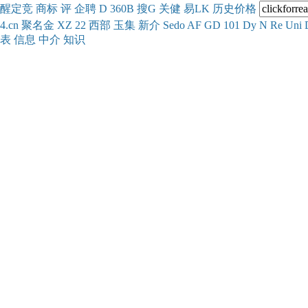
醒
定
竞
商
标
评
企
聘
D
360
B
搜
G
关健
易
LK
历史
价格
4.cn
聚名
金
XZ
22
西部
玉
集
新
介
Se
do
AF
GD
101
Dy
N
Re
Uni
表
信息
中介
知识