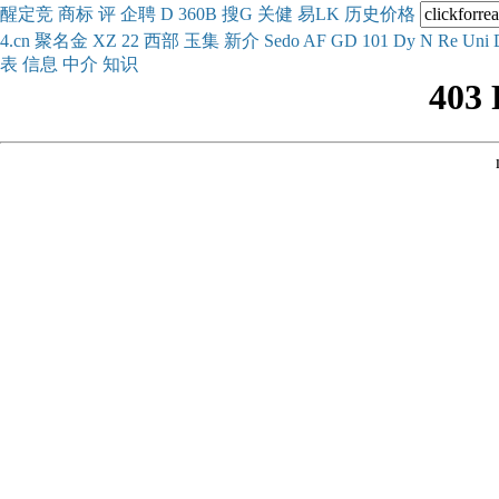
醒
定
竞
商
标
评
企
聘
D
360
B
搜
G
关健
易
LK
历史
价格
4.cn
聚名
金
XZ
22
西部
玉
集
新
介
Se
do
AF
GD
101
Dy
N
Re
Uni
表
信息
中介
知识