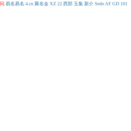
问
易名
易
名
4.cn
聚名
金
XZ
22
西部
玉
集
新
介
Se
do
AF
GD
101