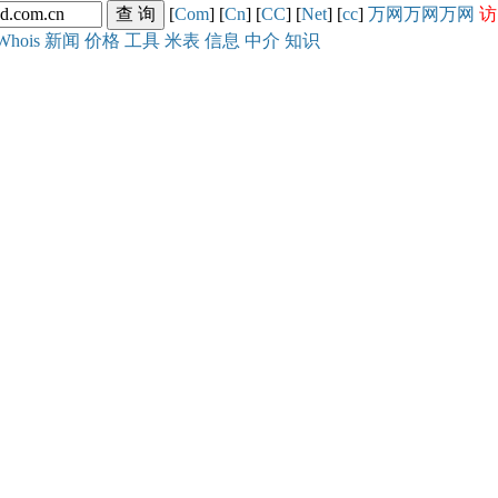
[
Com
] [
Cn
] [
CC
] [
Net
] [
cc
]
万网
万网
万网
访
Whois
新闻
价格
工具
米表
信息
中介
知识