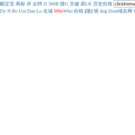
醒
定
竞
商
标
评
企
聘
D
360
B
搜
G
关健
易
LK
历史
价格
Dy
N
Re
Uni
Dan
Lo
名城
Who
Who
价格
[
微
]
墙
dog
Dom域名网