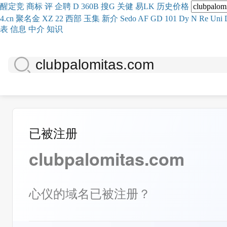
醒
定
竞
商
标
评
企
聘
D
360
B
搜
G
关健
易
LK
历史
价格
4.cn
聚名
金
XZ
22
西部
玉
集
新
介
Se
do
AF
GD
101
Dy
N
Re
Uni
表
信息
中介
知识