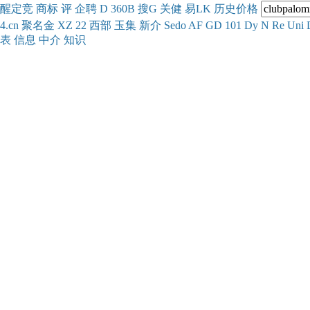
醒
定
竞
商
标
评
企
聘
D
360
B
搜
G
关健
易
LK
历史
价格
4.cn
聚名
金
XZ
22
西部
玉
集
新
介
Se
do
AF
GD
101
Dy
N
Re
Uni
表
信息
中介
知识