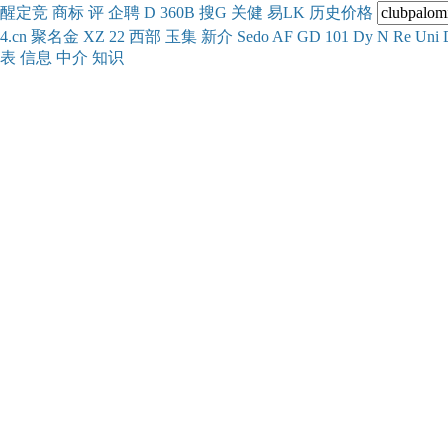
醒
定
竞
商
标
评
企
聘
D
360
B
搜
G
关健
易
LK
历史
价格
4.cn
聚名
金
XZ
22
西部
玉
集
新
介
Se
do
AF
GD
101
Dy
N
Re
Uni
表
信息
中介
知识