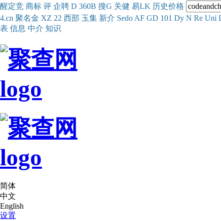
醒
定
竞
商
标
评
企
聘
D
360
B
搜
G
关健
易
LK
历史
价格
4.cn
聚名
金
XZ
22
西部
玉
集
新
介
Se
do
AF
GD
101
Dy
N
Re
Uni
表
信息
中介
知识