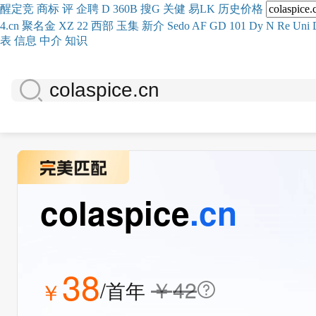
醒
定
竞
商
标
评
企
聘
D
360
B
搜
G
关健
易
LK
历史
价格
4.cn
聚名
金
XZ
22
西部
玉
集
新
介
Se
do
AF
GD
101
Dy
N
Re
Uni
表
信息
中介
知识