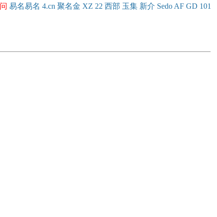
问
易名
易
名
4.cn
聚名
金
XZ
22
西部
玉
集
新
介
Se
do
AF
GD
101