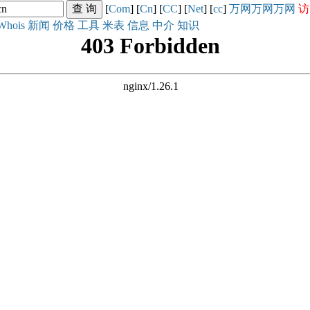
[
Com
] [
Cn
] [
CC
] [
Net
] [
cc
]
万网
万网
万网
访
Whois
新闻
价格
工具
米表
信息
中介
知识