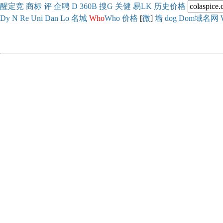
醒
定
竞
商
标
评
企
聘
D
360
B
搜
G
关健
易
LK
历史
价格
Dy
N
Re
Uni
Dan
Lo
名城
Who
Who
价格
[
微
]
墙
dog
Dom域名网