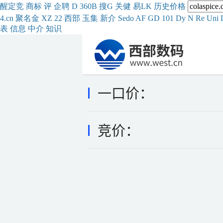
醒
定
竞
商
标
评
企
聘
D
360
B
搜
G
关健
易
LK
历史
价格
4.cn
聚名
金
XZ
22
西部
玉
集
新
介
Se
do
AF
GD
101
Dy
N
Re
Uni
表
信息
中介
知识